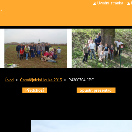
Úvodní stránka
.
Úvod
>
Čarodějnická louka 2015
>
P4300704.JPG
Předchozí
Spustit prezentaci