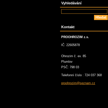
Vyhledávání
Kontakt
PROOHROZIM z.s.
IČ: 22605878
Ohrozim č. ev. 85
Plumlov
PSČ: 798 03
Telefonní číslo : 724 037 368
proohroz
im@sezna
m.cz