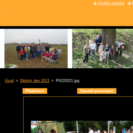
Úvodní stránka
.
Úvod
>
Dětský den 2013
>
P6220221.jpg
Předchozí
Spustit prezentaci