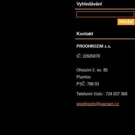
Vyhledávání
Kontakt
PROOHROZIM z.s.
IČ: 22605878
Ohrozim č. ev. 85
Plumlov
PSČ: 798 03
Telefonní číslo : 724 037 368
proohroz
im@sezna
m.cz