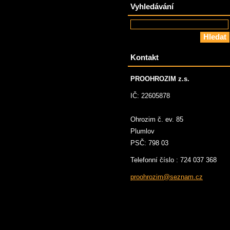
Vyhledávání
Kontakt
PROOHROZIM z.s.
IČ: 22605878
Ohrozim č. ev. 85
Plumlov
PSČ: 798 03
Telefonní číslo : 724 037 368
proohroz
im@sezna
m.cz