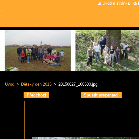
Úvodní stránka
.
Úvod
>
Dětský den 2015
>
20150627_160500.jpg
Předchozí
Spustit prezentaci