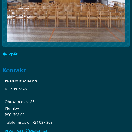
Zpět
Kontakt
PROOHROZIM z.s.
IČ: 22605878
Ohrozim č. ev. 85
Plumlov
PSČ: 798 03
Telefonní číslo : 724 037 368
proohroz
im@sezna
m.cz