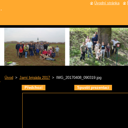
Úvodní stránka
.
Úvod
>
Jarní brigáda 2017
>
IMG_20170408_090319.jpg
Předchozí
Spustit prezentaci