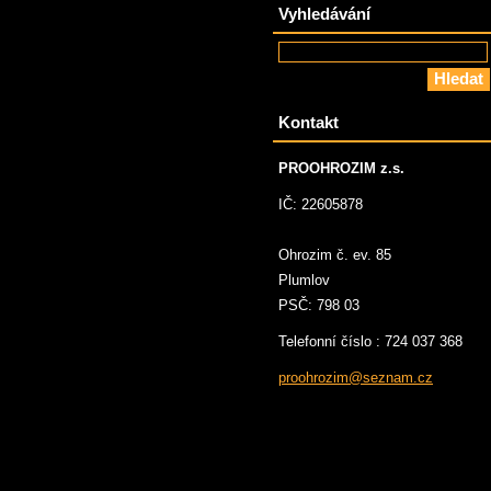
Vyhledávání
Kontakt
PROOHROZIM z.s.
IČ: 22605878
Ohrozim č. ev. 85
Plumlov
PSČ: 798 03
Telefonní číslo : 724 037 368
proohroz
im@sezna
m.cz