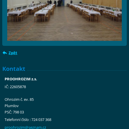
Zpět
Kontakt
PROOHROZIM z.s.
IČ: 22605878
Ohrozim č. ev. 85
Plumlov
PSČ: 798 03
Telefonní číslo : 724 037 368
proohroz
im@sezna
m.cz