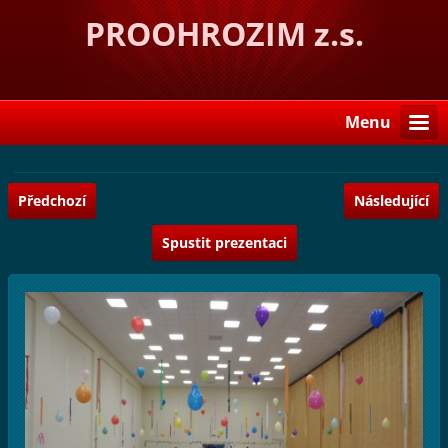
PROOHROZIM z.s.
Menu
Předchozí
Následující
Spustit prezentaci