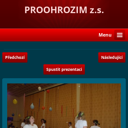
PROOHROZIM z.s.
Menu
Předchozí
Následující
Spustit prezentaci