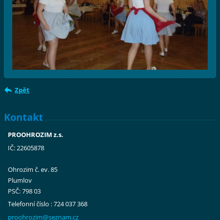
Zpět
Kontakt
PROOHROZIM z.s.
IČ: 22605878
Ohrozim č. ev. 85
Plumlov
PSČ: 798 03
Telefonní číslo : 724 037 368
proohroz
im@sezna
m.cz