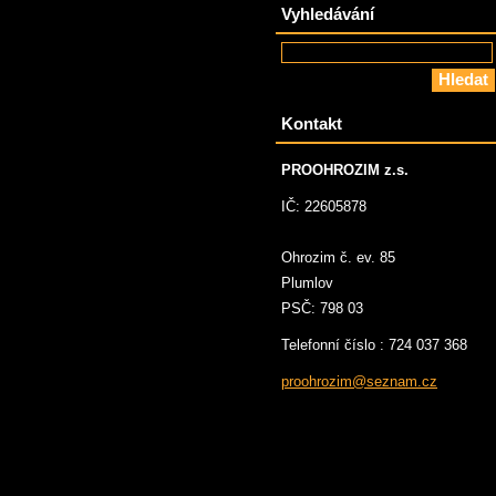
Vyhledávání
Kontakt
PROOHROZIM z.s.
IČ: 22605878
Ohrozim č. ev. 85
Plumlov
PSČ: 798 03
Telefonní číslo : 724 037 368
proohroz
im@sezna
m.cz