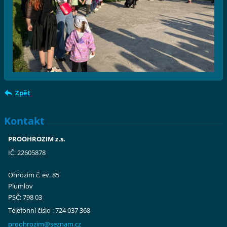
Zpět
Kontakt
PROOHROZIM z.s.
IČ: 22605878
Ohrozim č. ev. 85
Plumlov
PSČ: 798 03
Telefonní číslo : 724 037 368
proohroz
im@sezna
m.cz