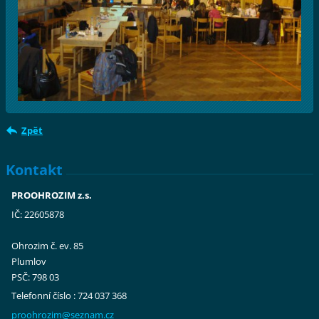
Zpět
Kontakt
PROOHROZIM z.s.
IČ: 22605878
Ohrozim č. ev. 85
Plumlov
PSČ: 798 03
Telefonní číslo : 724 037 368
proohroz
im@sezna
m.cz