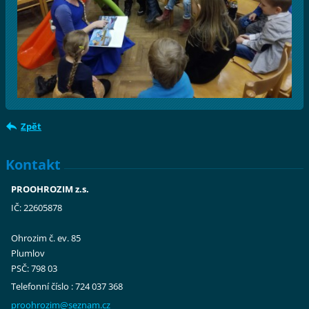
Zpět
Kontakt
PROOHROZIM z.s.
IČ: 22605878
Ohrozim č. ev. 85
Plumlov
PSČ: 798 03
Telefonní číslo : 724 037 368
proohroz
im@sezna
m.cz