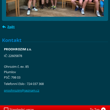
Zpět
Kontakt
PROOHROZIM z.s.
IČ: 22605878
Ohrozim č. ev. 85
Plumlov
PSČ: 798 03
Telefonní číslo : 724 037 368
proohroz
im@sezna
m.cz
Standardní verze
To Top