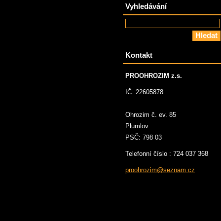
Vyhledávání
Kontakt
PROOHROZIM z.s.
IČ: 22605878
Ohrozim č. ev. 85
Plumlov
PSČ: 798 03
Telefonní číslo : 724 037 368
proohroz
im@sezna
m.cz