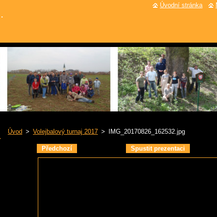
Úvodní stránka
.
Úvod
>
Volejbalový turnaj 2017
>
IMG_20170826_162532.jpg
Předchozí
Spustit prezentaci