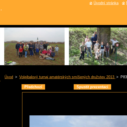
Úvodní stránka
.
Úvod
>
Volejbalový turnaj amatérských smíšených družstev 2013
>
P83
Předchozí
Spustit prezentaci