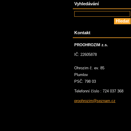
Vyhledávání
Kontakt
PROOHROZIM z.s.
IČ: 22605878
Ohrozim č. ev. 85
Plumlov
PSČ: 798 03
Telefonní číslo : 724 037 368
proohroz
im@sezna
m.cz