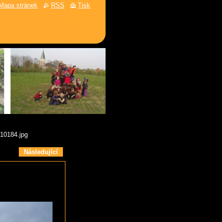
Mapa stránek
RSS
Tisk
10184.jpg
Následující