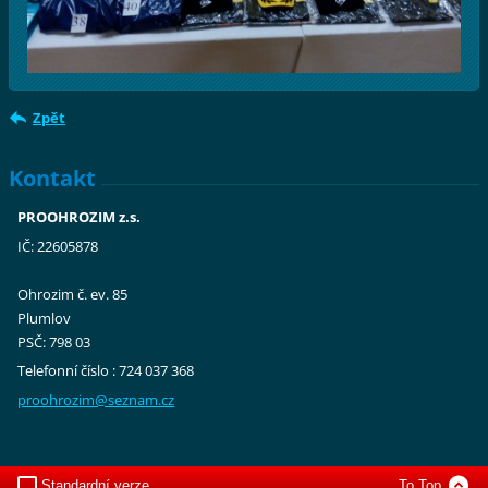
Zpět
Kontakt
PROOHROZIM z.s.
IČ: 22605878
Ohrozim č. ev. 85
Plumlov
PSČ: 798 03
Telefonní číslo : 724 037 368
proohroz
im@sezna
m.cz
Standardní verze
To Top