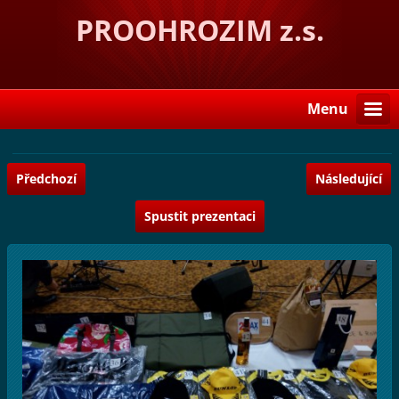
PROOHROZIM z.s.
Menu
Předchozí
Následující
Spustit prezentaci