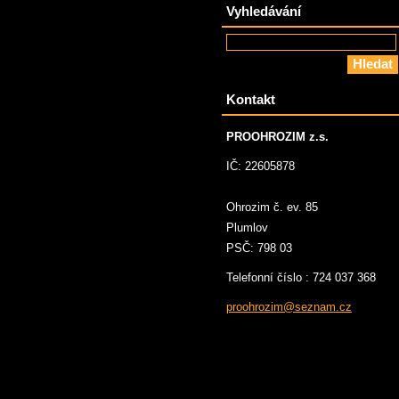
Vyhledávání
Kontakt
PROOHROZIM z.s.
IČ: 22605878
Ohrozim č. ev. 85
Plumlov
PSČ: 798 03
Telefonní číslo : 724 037 368
proohroz
im@sezna
m.cz