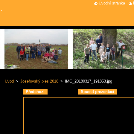
Úvodní stránka
.
Úvod
>
Josefovský ples 2018
>
IMG_20180317_191853.jpg
Předchozí
Spustit prezentaci