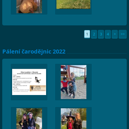
1
2
3
4
>
>>
Pálení čarodějnic 2022