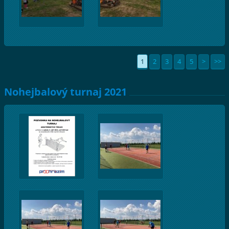
1
2
3
4
5
>
>>
Nohejbalový turnaj 2021