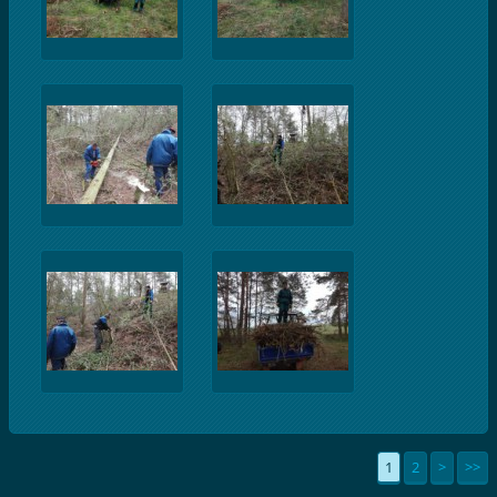
1
2
>
>>