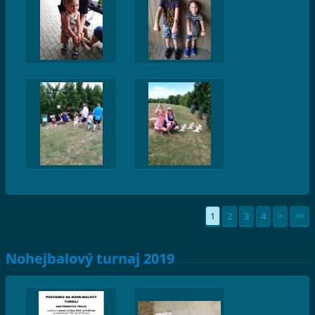
1
2
3
4
>
>>
Nohejbalový turnaj 2019