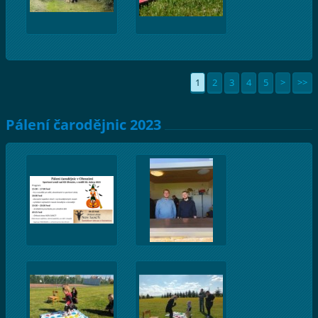
1
2
3
4
5
>
>>
Pálení čarodějnic 2023