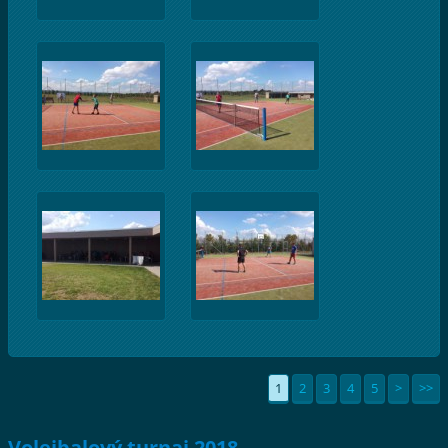
1
2
3
4
5
>
>>
Volejbalový turnaj 2018