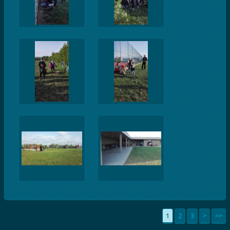
1
2
3
>
>>