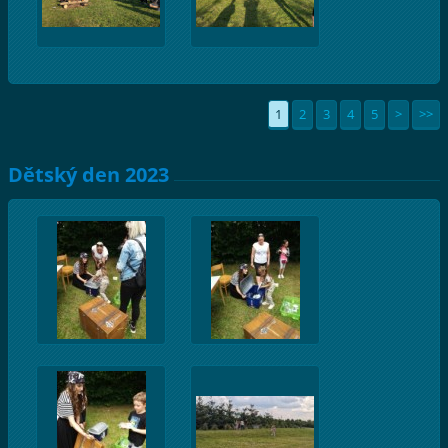
1
2
3
4
5
>
>>
Dětský den 2023