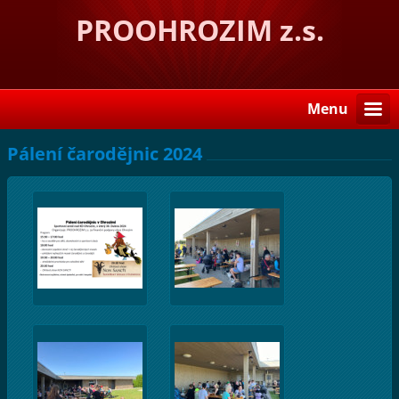
PROOHROZIM z.s.
Menu
Pálení čarodějnic 2024