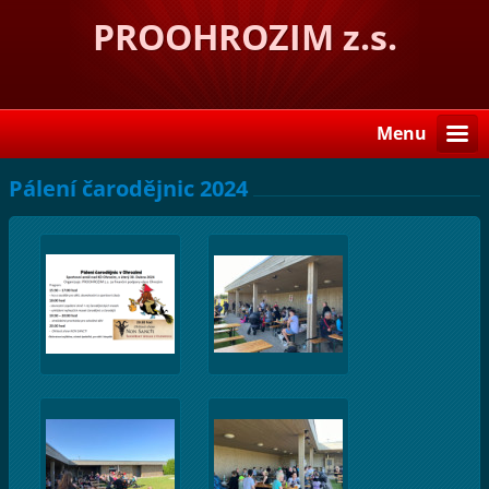
PROOHROZIM z.s.
Menu
Pálení čarodějnic 2024