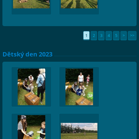
1
2
3
4
5
>
>>
Dětský den 2023