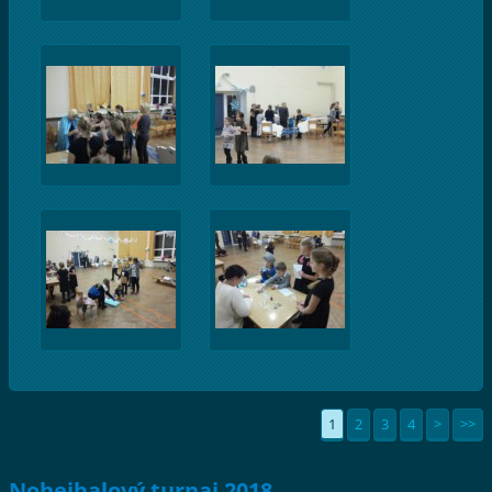
1
2
3
4
>
>>
Nohejbalový turnaj 2018