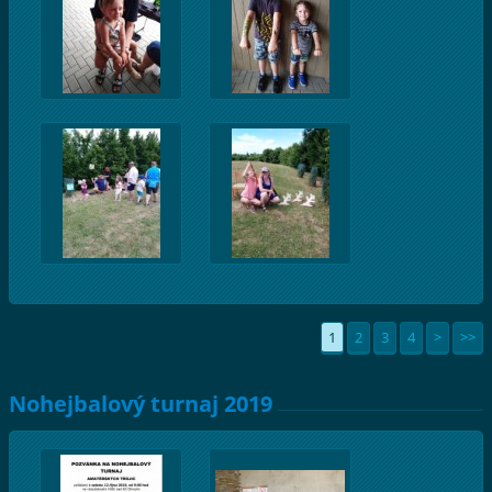
1
2
3
4
>
>>
Nohejbalový turnaj 2019