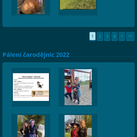
1
2
3
4
>
>>
Pálení čarodějnic 2022