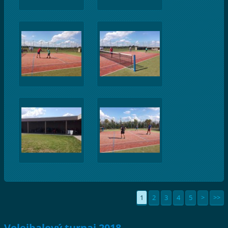
1
2
3
4
5
>
>>
Volejbalový turnaj 2018