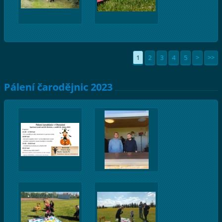
1
2
3
4
5
>
>>
Pálení čarodějnic 2023