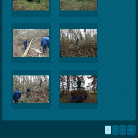
1
2
>
>>