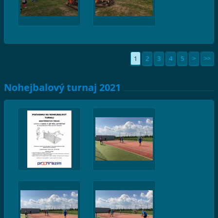
1
2
3
4
5
>
>>
Nohejbalový turnaj 2021