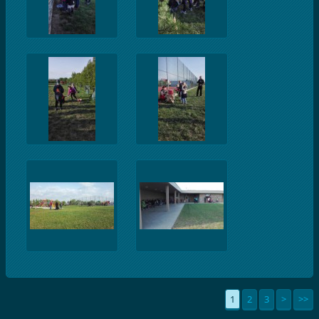
1
2
3
>
>>